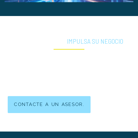
CONECTIVIDAD QUE
IMPULSA SU NEGOCIO
En Azteca Comunicaciones Colombia, diseñamos soluciones de
conectividad empresarial adaptadas a la realidad de su
operación, con alta disponibilidad, soporte especializado y
acompañamiento permanente.
Solicite una asesoría y encuentre su solución ideal.
CONTACTE A UN ASESOR.