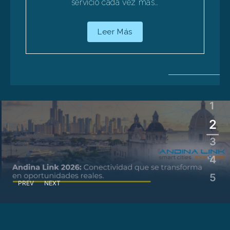
servicio cada vez más…
Leer Más
1
2
3
4
5
PREV
NEXT