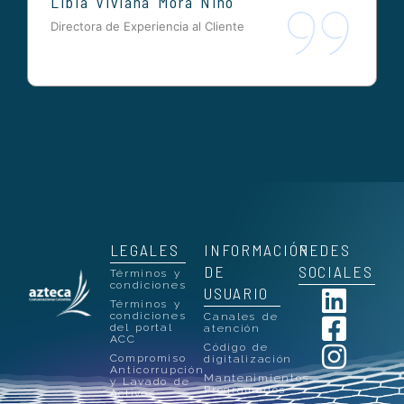
Libia Viviana Mora Niño
Directora de Experiencia al Cliente
LEGALES
INFORMACIÓN
REDES
DE
SOCIALES
Términos y
condiciones
USUARIO
Términos y
condiciones
Canales de
del portal
atención
ACC
Código de
Compromiso
digitalización
Anticorrupción
Mantenimientos
y Lavado de
Programados
Activos