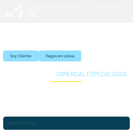
Línea de atención: 601 8770311
Línea Antifraude
Soy Cliente
Pagos en Línea
SOLICITE ASESORÍA
COMERCIAL ESPECIALIZADA
Nuestro equipo comercial evaluará su requerimiento y le orientará
sobre la mejor solución de conectividad de acuerdo con las
necesidades de su negocio.
NIT/RUT/CC