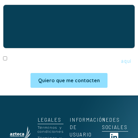
Acepta el uso de tratamiento de datos
personales según política que se encuentra
aquí
Quiero que me contacten
LEGALES
INFORMACIÓN
REDES
DE
SOCIALES
Términos y
condiciones
USUARIO