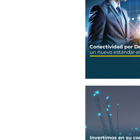
nectividad empresarial. En
vanzando para responder a
l, donde la conectividad
es del negocio, con un
alables. En un entorno…
ONOZCA NUESTRO PLAN
 Sabemos que la confianza se
 Colombia, escuchamos a
rminación. Tras analizar a
 marcha un plan integral de