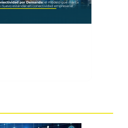
onectividad por
Demanda.
l modelo que marca un nuevo estándar
n conectividad empresarial. En Azteca
omunicaciones Colombia seguimos
vanzando para…
OGS