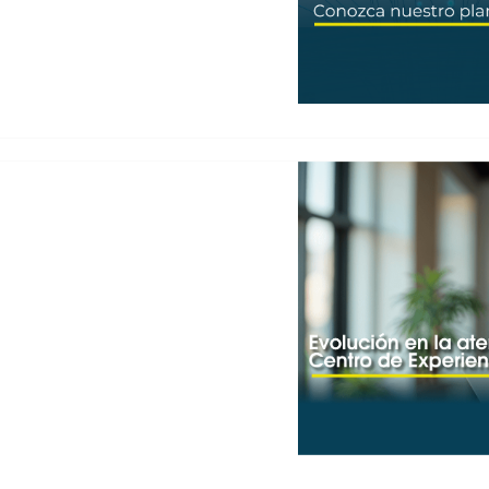
a…
ENTE EN EL CENTRO DE
 dejado de ser un área de
iador de valor en las
o ha sido aún más decisión y
experiencias integradas,