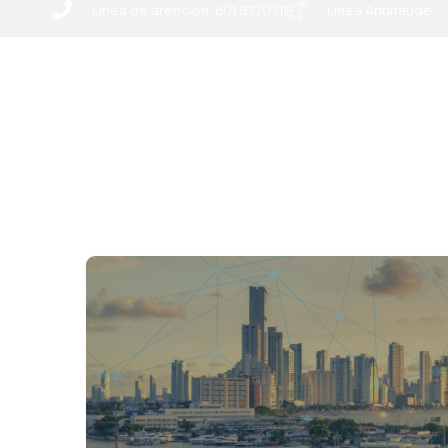
Línea de atención: 601 8770311
Línea Antifraude
INICIO
ACER
NEWSL