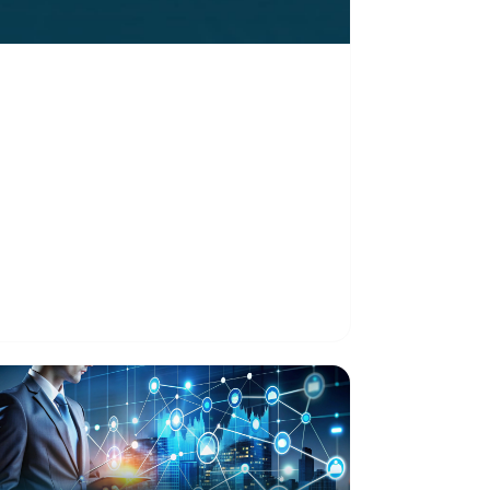
e la adaptación y el
ompromiso: el camino
ue recorrimos para
frecerle un servicio más
obusto.
ortalecer la calidad del servicio ha sido
na prioridad estratégica para Azteca
omunicaciones Colombia. A partir del…