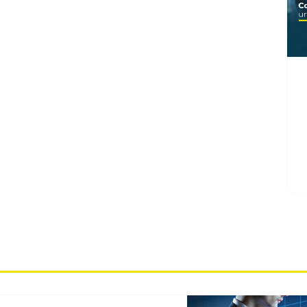
C
E
e
C
a
PLORA TODO NUESTROS BL