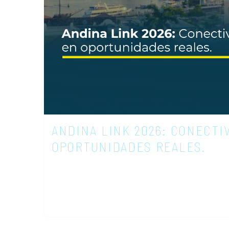
ANDINA LINK 2026: CONECTI
OPORTUNIDADES REALES.
Del 9 al 12 de marzo, Cartagena fue e
relevantes para la industria de telecom
2026. Más que una feria, este espacio 
convergencia donde las ideas, la innovac