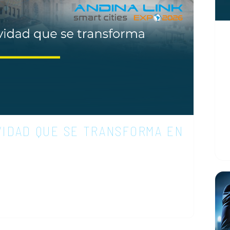
D
c
q
o
r
F
VIDAD QUE SE TRANSFORMA EN
u
C
scenario de uno de los encuentros más
unicaciones en la región: Andina Link
se consolidó como un punto de
ión y la visión estratégica se…