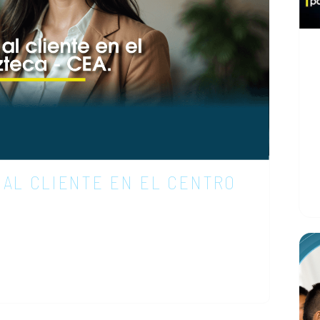
N
n
p
N
E
t
 AL CLIENTE EN EL CENTRO
c
c
ente ha dejado de ser un área de soporte
ador de valor en las empresas. En
o aún más decisión y los clientes ya no
integradas, ágiles y personalizadas.…