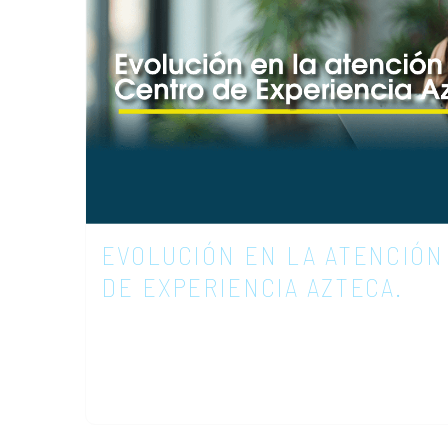
EVOLUCIÓN EN LA ATENCIÓN
DE EXPERIENCIA AZTECA.
En los últimos años, la atención al cli
para convertirse en un factor diferenci
telecomunicaciones, este cambio ha sid
buscan solo conexión, sino experiencias 