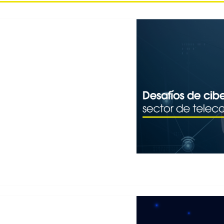
D DE LA INFORMACIÓN Y
EN EL SECTOR DE
nicaciones El sector de las
evolución acelerada en todo
crecimiento del trabajo
s de datos. En este contexto,
 de…
 SOCIO IDEAL PARA