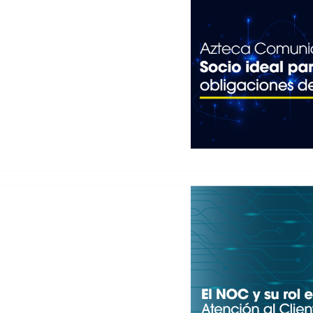
 COBERTURA DEL 5G
 la implementación de 5G en
es enfrentan tanto un desafío
 obligaciones de cobertura
de la Información y las
947 del 20…
L CLIENTE PARA
 atención al cliente ha
de las telecomunicaciones,
 de Red (NOC, por sus siglas
ad es vital, los NOC deben