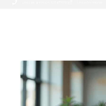
Línea de atención: 601 8770311
Línea Antifraude
INICIO
ACER
NEWSL