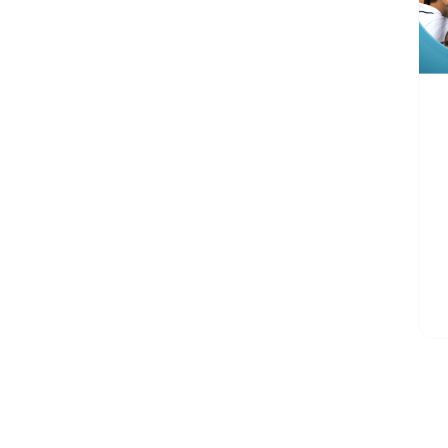
C
P
E
e
C
e
C
q
PLORA TODO NUESTROS BL