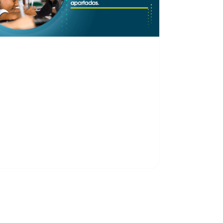
onectividad para el
rogreso: Impulsando la
ducación y el Crecimiento
n las Regiones Apartadas.
onectividad que Impulsa la Educación y
l Crecimiento Regional En Azteca
omunicaciones Colombia, entendemos
ue el acceso…
OGS