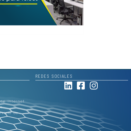
REDES SOCIALES
 de internet
co
rvicio de