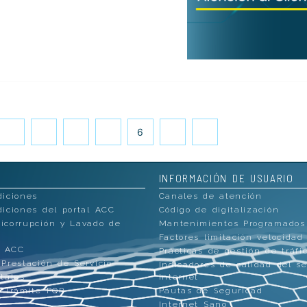
1
…
4
5
6
7
8
INFORMACIÓN DE USUARIO
diciones
Canales de atención
iciones del portal ACC
Código de digitalización
icorrupción y Lavado de
Mantenimientos Programados
Factores limitación velocidad
l ACC
Prácticas de gestión de tráfi
Prestación de Servicio
Indicadores de calidad del se
tales
internet
y Trámite PQR
Pautas de Seguridad
Internet Sano