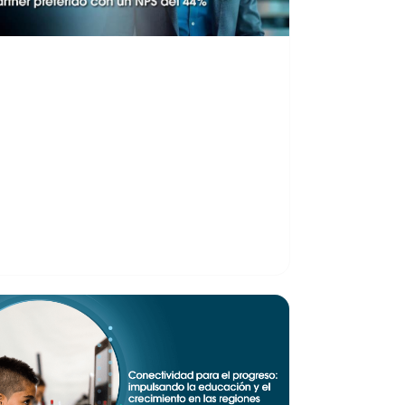
uestros grandes clientes
os convierten en el
artner preferido con un
PS del 44%
n el sector wholesale de
elecomunicaciones, donde la
onfiabilidad y la relación estratégica son
lave, el Net…